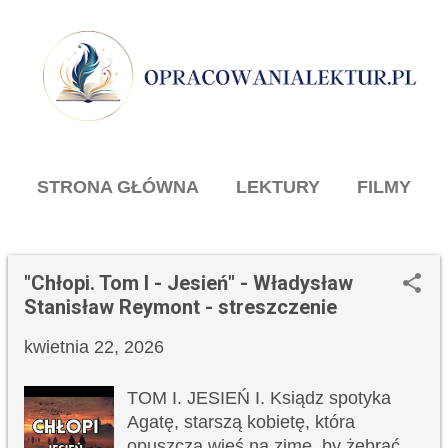
Przejdź do głównej zawartości
STRONA GŁÓWNA
LEKTURY
FILMY
WIĘCEJ…
KONTAKT
"Chłopi. Tom I - Jesień" - Władysław
P
Stanisław Reymont - streszczenie
o
kwietnia 22, 2026
s
t
TOM I. JESIEŃ I. Ksiądz spotyka
y
Agatę, starszą kobietę, która
opuszcza wieś na zimę, by żebrać.