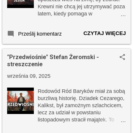
Krewni nie chcą jej utrzymywać poza
latem, kiedy pomaga w
gospodarstwie. Żegnając ją, ksiądz
daje jej złotówkę. Po spotkaniu
CZYTAJ WIĘCEJ
Prześlij komentarz
ksiądz siada na polu i obserwuje
prace rolne. Patrzy na Walka
orzącego ziemię i różne osoby
"Przedwiośnie" Stefan Żeromski -
przechodzące wiejską drogą:
streszczenie
dziewczynę z krową, Żyda
szmatarza, ślepego dziada
września 09, 2025
prowadzonego przez psa. Wokół
rozpościera się jesienna sceneria -
Rodowód Ród Baryków miał za sobą
opustoszałe pola, rzeka wijąca się
burzliwą historię. Dziadek Cezarego,
przez wieś, staw, sady mieniące się
Kalikst, był zamożnym szlachcicem,
czerwono-żółtymi barwami.
lecz za udział w powstaniu
Wędrując miedzami, ksiądz
listopadowym stracił majątek. To
zatrzymuje się przy ludziach
zmusiło jego potomków do
kopiących ziemniaki na polu Boryny.