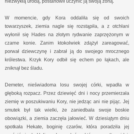
niezwykłą urodą, postanowił uczynić ją swoją żoną.
W momencie, gdy Kora oddaliła się od swoich
towarzyszek, ziemia nagle się rozstąpiła, a z otchłani
wyłonił się Hades na złotym rydwanie zaprzężonym w
czarne konie. Zanim ktokolwiek zdążył zareagować,
porwał dziewczynę i zabrał ją do swojego mrocznego
królestwa. Krzyk Kory odbił się echem po łąkach, ale
zniknął bez śladu.
Demeter, nieświadoma losu swojej córki, wpadła w
głęboką rozpacz. Przez dziewięć dni i nocy przemierzała
ziemię w poszukiwaniu Kory, nie jedząc ani nie pijąc. Jej
smutek był tak wielki, że zaniedbała swoje boskie
obowiązki, a ziemia zaczęła jałowieć. W dziesiątym dniu
spotkała Hekate, boginię czarów, która poradziła jej