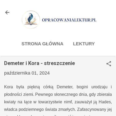
Przejdź do głównej zawartości
STRONA GŁÓWNA
LEKTURY
FILMY
WIĘCEJ…
Demeter i Kora - streszczenie
KONTAKT
października 01, 2024
Kora była piękną córką Demeter, bogini urodzaju i
płodności ziemi. Pewnego słonecznego dnia, gdy zbierała
kwiaty na łące w towarzystwie nimf, zauważył ją Hades,
władca podziemnego świata zmarłych. Zafascynowany jej