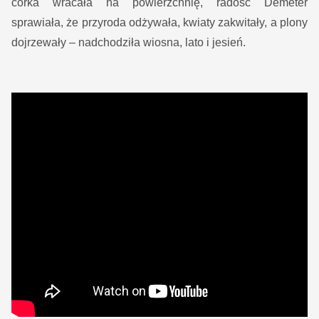
córka wracała na powierzchnię, radość Demeter
sprawiała, że przyroda odżywała, kwiaty zakwitały, a plony
dojrzewały – nadchodziła wiosna, lato i jesień.