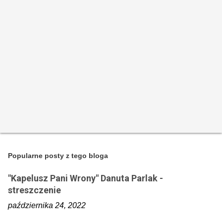
r
z
e
Popularne posty z tego bloga
"Kapelusz Pani Wrony" Danuta Parlak -
streszczenie
października 24, 2022