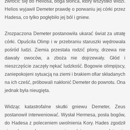
zwrócić się do Heliosa, boga słońca, który wszystko widzi.
Helios wyjawił Demeter prawdę o porwaniu jej córki przez
Hadesa, co tylko pogłębiło jej ból i gniew.
Zrozpaczona Demeter postanowiła ukarać świat za utratę
córki. Opuściła Olimp i w przebraniu staruszki wędrowała
pośród ludzi. Ziemia przestała rodzić plony, drzewa nie
dawały owoców, a zboża nie dojrzewały. Głód i
nieszczęście zaczęły nękać ludzkość. Bogowie olimpijscy,
zaniepokojeni sytuacją na ziemi i brakiem ofiar składanych
na ich cześć, próbowali nakłonić Demeter do powrotu. Ona
jednak była nieugięta.
Widząc katastrofalne skutki gniewu Demeter, Zeus
postanowił interweniować. Wysłał Hermesa, posła bogów,
do Hadesa z poleceniem uwolnienia Kory. Hades zgodził