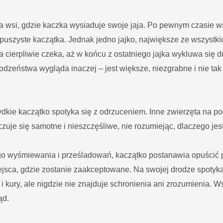
a wsi, gdzie kaczka wysiaduje swoje jaja. Po pewnym czasie ws
 puszyste kaczątka. Jednak jedno jajko, największe ze wszystki
 cierpliwie czeka, aż w końcu z ostatniego jajka wykluwa się d
dzeństwa wygląda inaczej – jest większe, niezgrabne i nie tak
kie kaczątko spotyka się z odrzuceniem. Inne zwierzęta na po
uje się samotne i nieszczęśliwe, nie rozumiejąc, dlaczego jest
go wyśmiewania i prześladowań, kaczątko postanawia opuścić
jsca, gdzie zostanie zaakceptowane. Na swojej drodze spotyka 
y i kury, ale nigdzie nie znajduje schronienia ani zrozumienia.
ąd.