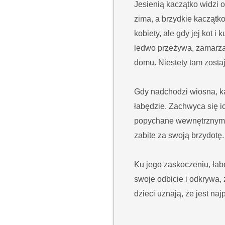
Jesienią kaczątko widzi 
zima, a brzydkie kaczątk
kobiety, ale gdy jej kot 
ledwo przeżywa, zamarzaj
domu. Niestety tam zosta
Gdy nadchodzi wiosna, kac
łabędzie. Zachwyca się ic
popychane wewnętrznym pr
zabite za swoją brzydotę.
Ku jego zaskoczeniu, łab
swoje odbicie i odkrywa, 
dzieci uznają, że jest na