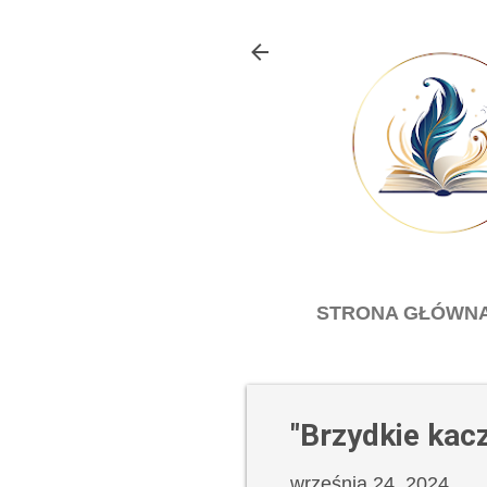
STRONA GŁÓWN
"Brzydkie kac
września 24, 2024