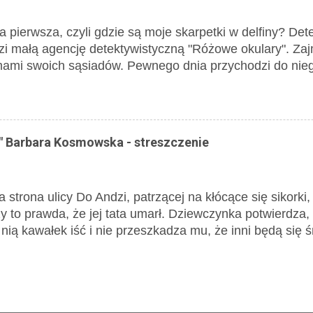
 sytuację, on jednak zaprzecza. Barnaba proponuje Pani
yła nagrodę za udzielenie informacji o kapeluszu. Wsz
 pierwsza, czyli gdzie są moje skarpetki w delfiny? De
poszukiwań, ale nie przynosi to żadnego rezultatu. Pani 
i małą agencję detektywistyczną "Różowe okulary". Zaj
zona i całe dnie spędza w domu. Bez niej życie towarzys
ami swoich sąsiadów. Pewnego dnia przychodzi do niego
 dnia odwiedza ją mysz, Bronisła...
y ulubione skarpetki w delfiny. Detektyw wie, gdzie pow
 dziewczynką do suszarni, gdzie wśród prania wiszą zgu
" Barbara Kosmowska - streszczenie
a strona ulicy Do Andzi, patrzącej na kłócące się sikorki
zy to prawda, że jej tata umarł. Dziewczynka potwierdza,
nią kawałek iść i nie przeszkadza mu, że inni będą się 
liwego skrzyżowania, Jeremiasz pokazuje jej jeden z 
zając, że kupi sobie właśnie taki, gdy dorośnie. Pyta, czy
ynka mówi, że nie. Przypomina jej się inny samochód, kt
a kupca. Myśli również o mamie, która odkąd tata umarł,