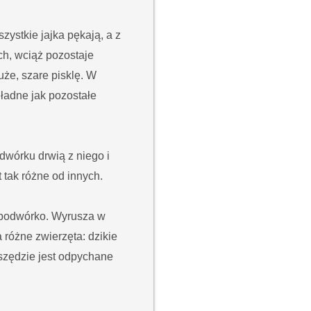
zystkie jajka pękają, a z
ch, wciąż pozostaje
uże, szare pisklę. W
 ładne jak pozostałe
dwórku drwią z niego i
 tak różne od innych.
 podwórko. Wyrusza w
różne zwierzęta: dzikie
 Wszędzie jest odpychane