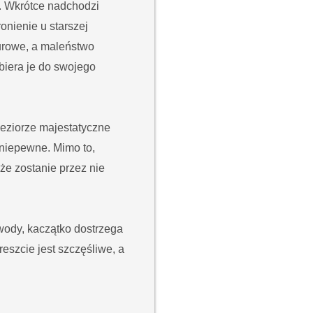
m. Wkrótce nadchodzi
onienie u starszej
surowe, a maleństwo
biera je do swojego
jeziorze majestatyczne
j niepewne. Mimo to,
że zostanie przez nie
 wody, kaczątko dostrzega
eszcie jest szczęśliwe, a