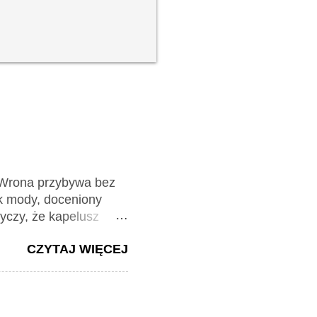
 Wrona przybywa bez
yk mody, doceniony
zyczy, że kapelusz
ł opada na fotel.
CZYTAJ WIĘCEJ
onuje, by wezwać
słuchuje Panią Wronę i
rzestępstwa. Nie
r jest odpowiedzialny