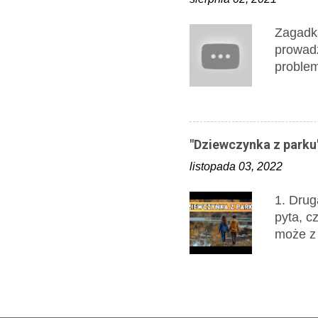
za całą
wyznacz
Zagadka
się do 
prowadz
zrozpac
problem
Pewnego
zaginęł
Idzie z
"Dziewczynka z parku
listopada 03, 2022
1. Drug
pyta, c
może z 
do ruch
stwierd
Dziewcz
czeka n