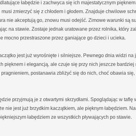
odlatujące łabędzie i zachwyca się ich majestatycznym piękne
o musi zmierzyć się z chłodem i głodem. Znajduje chwilowe schr
i kura nie akceptują go, znowu musi odejść. Zimowe warunki są 
ąc na stawie. Zostaje jednak uratowane przez rolnika, który za
je mocno przestraszone przez ganiające go dzieci i ucieka.
zątko jest już wyrośnięte i silniejsze. Pewnego dnia widzi na 
h pięknem i elegancją, ale czuje się przy nich jeszcze bardzie
agnieniem, postanawia zbliżyć się do nich, choć obawia się, 
ędzie przyjmują je z otwartymi skrzydłami. Spoglądając w taflę
że nie jest już brzydkim kaczątkiem, ale pięknym łabędziem. Nar
jpiękniejszym łabędziem ze wszystkich pływających po stawie.