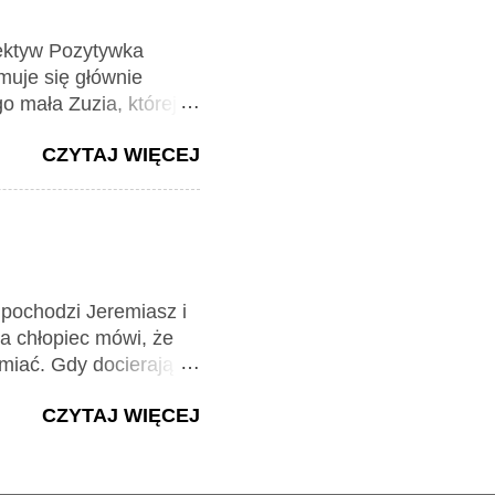
 Wronie, aby
yscy obecni włączają
tektyw Pozytywka
Wrona jest
muje się głównie
kie w lesie zamiera.
 mała Zuzia, której
inni poszukać zguby.
CZYTAJ WIĘCEJ
bione skarpetki.
, pochodzi Jeremiasz i
 a chłopiec mówi, że
śmiać. Gdy docierają
samochodów,
CZYTAJ WIĘCEJ
 Andzia lubi auta.
óry stoi w garażu i
 cały czas robi