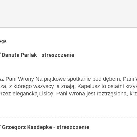
oga
 Danuta Parlak - streszczenie
sz Pani Wrony Na piątkowe spotkanie pod dębem, Pani
za, z którego wszyscy ją znają. Kapelusz to ostatni krz
rzez elegancką Lisicę. Pani Wrona jest roztrzęsiona, kr
"Uprowadzony! Porwany! Skradziony!", a następnie bez si
 są bardzo przejęci i poruszeni, aż w końcu ktoś prop
wa Barnabę. Niedźwiedź, po przybyciu na miejsce, prze
w, po czym rozpoczyna oględziny miejsca popełnienia p
 Grzegorz Kasdepke - streszczenie
e jednak żadnego śladu. Pada sugestia, że może to Wiat