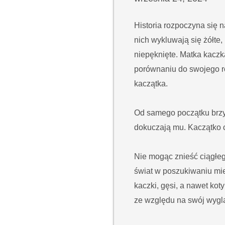
Historia rozpoczyna się n
nich wykluwają się żółte,
niepęknięte. Matka kaczka
porównaniu do swojego ro
kaczątka.
Od samego początku brzyd
dokuczają mu. Kaczątko cz
Nie mogąc znieść ciągłe
świat w poszukiwaniu mie
kaczki, gęsi, a nawet kot
ze względu na swój wygl