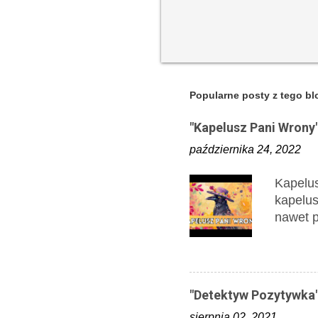
Popularne posty z tego bl
"Kapelusz Pani Wrony"
października 24, 2022
Kapelu
kapelus
nawet p
został 
Wszyscy
detekty
świadkó
"Detektyw Pozytywka"
znajduj
sierpnia 02, 2021